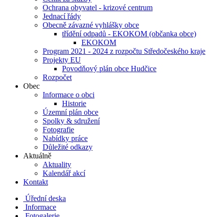
Ochrana obyvatel - krizové centrum
Jednací řády
Obecně závazné vyhlášky obce
třídění odpadů - EKOKOM (občanka obce)
EKOKOM
Program 2021 - 2024 z rozpočtu Středočeského kraje
Projekty EU
Povodňový plán obce Hudčice
Rozpočet
Obec
Informace o obci
Historie
Územní plán obce
Spolky & sdružení
Fotografie
Nabídky práce
Důležité odkazy
Aktuálně
Aktuality
Kalendář akcí
Kontakt
Úřední deska
Informace
Fotogalerie