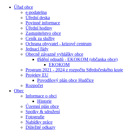
Úřad obce
e-podatelna
Úřední deska
Povinné informace
Úřední hodiny
Zastupitelstvo obce
Ceník za služby
Ochrana obyvatel - krizové centrum
Jednací řády
Obecně závazné vyhlášky obce
třídění odpadů - EKOKOM (občanka obce)
EKOKOM
Program 2021 - 2024 z rozpočtu Středočeského kraje
Projekty EU
Povodňový plán obce Hudčice
Rozpočet
Obec
Informace o obci
Historie
Územní plán obce
Spolky & sdružení
Fotografie
Nabídky práce
Důležité odkazy