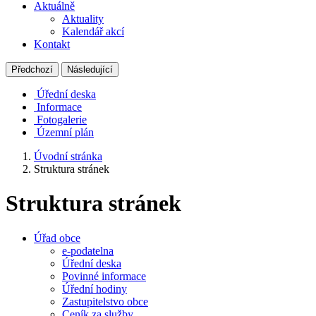
Aktuálně
Aktuality
Kalendář akcí
Kontakt
Předchozí
Následující
Úřední deska
Informace
Fotogalerie
Územní plán
Úvodní stránka
Struktura stránek
Struktura stránek
Úřad obce
e-podatelna
Úřední deska
Povinné informace
Úřední hodiny
Zastupitelstvo obce
Ceník za služby