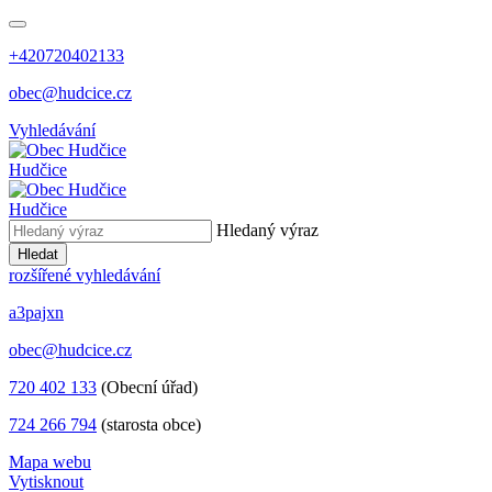
+420720402133
obec@hudcice.cz
Vyhledávání
Hudčice
Hudčice
Hledaný výraz
Hledat
rozšířené vyhledávání
a3pajxn
obec@hudcice.cz
720 402 133
(Obecní úřad)
724 266 794
(starosta obce)
Mapa webu
Vytisknout