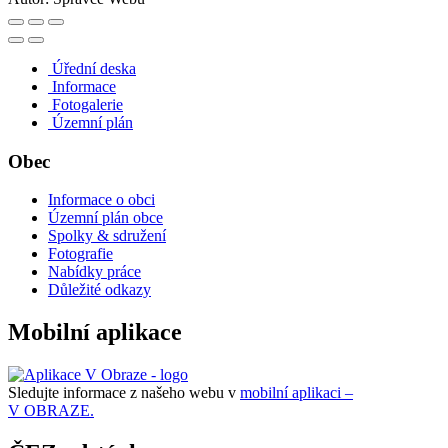
Úřední deska
Informace
Fotogalerie
Územní plán
Obec
Informace o obci
Územní plán obce
Spolky & sdružení
Fotografie
Nabídky práce
Důležité odkazy
Mobilní aplikace
Sledujte informace z našeho webu v
mobilní aplikaci –
V OBRAZE.