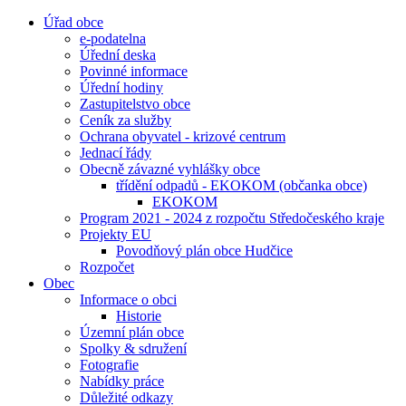
Úřad obce
e-podatelna
Úřední deska
Povinné informace
Úřední hodiny
Zastupitelstvo obce
Ceník za služby
Ochrana obyvatel - krizové centrum
Jednací řády
Obecně závazné vyhlášky obce
třídění odpadů - EKOKOM (občanka obce)
EKOKOM
Program 2021 - 2024 z rozpočtu Středočeského kraje
Projekty EU
Povodňový plán obce Hudčice
Rozpočet
Obec
Informace o obci
Historie
Územní plán obce
Spolky & sdružení
Fotografie
Nabídky práce
Důležité odkazy