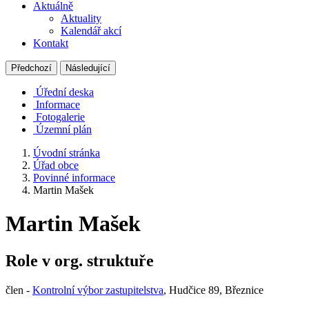
Aktuálně
Aktuality
Kalendář akcí
Kontakt
Předchozí
Následující
Úřední deska
Informace
Fotogalerie
Územní plán
Úvodní stránka
Úřad obce
Povinné informace
Martin Mašek
Martin Mašek
Role v org. struktuře
člen -
Kontrolní výbor zastupitelstva
, Hudčice 89, Březnice