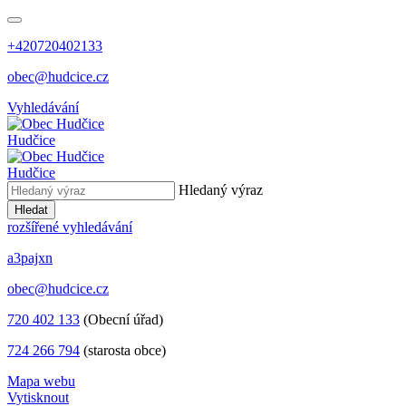
+420720402133
obec@hudcice.cz
Vyhledávání
Hudčice
Hudčice
Hledaný výraz
Hledat
rozšířené vyhledávání
a3pajxn
obec@hudcice.cz
720 402 133
(Obecní úřad)
724 266 794
(starosta obce)
Mapa webu
Vytisknout