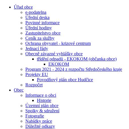
Úřad obce
e-podatelna
Úřední deska
Povinné informace
Úřední hodiny
Zastupitelstvo obce
Ceník za služby
Ochrana obyvatel - krizové centrum
Jednací řády
Obecně závazné vyhlášky obce
třídění odpadů - EKOKOM (občanka obce)
EKOKOM
Program 2021 - 2024 z rozpočtu Středočeského kraje
Projekty EU
Povodňový plán obce Hudčice
Rozpočet
Obec
Informace o obci
Historie
Územní plán obce
Spolky & sdružení
Fotografie
Nabídky práce
Důležité odkazy