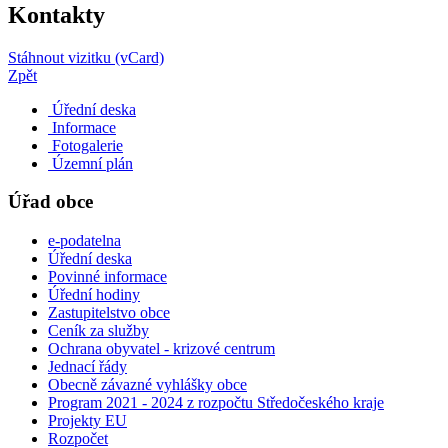
Kontakty
Stáhnout vizitku (vCard)
Zpět
Úřední deska
Informace
Fotogalerie
Územní plán
Úřad obce
e-podatelna
Úřední deska
Povinné informace
Úřední hodiny
Zastupitelstvo obce
Ceník za služby
Ochrana obyvatel - krizové centrum
Jednací řády
Obecně závazné vyhlášky obce
Program 2021 - 2024 z rozpočtu Středočeského kraje
Projekty EU
Rozpočet